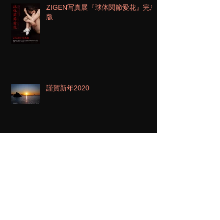
ZIGEN写真展『球体関節愛花』完成
版
謹賀新年2020
「球体関節愛花」展＠京都
2018AWYUMA KOSHINOコレクシ