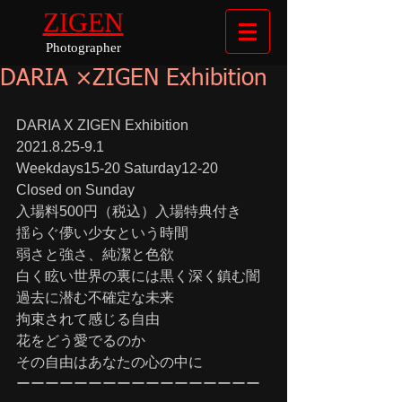
ZIGEN
Photographer
DARIA ×ZIGEN Exhibition
DARIA X ZIGEN Exhibition
2021.8.25-9.1
Weekdays15-20 Saturday12-20 
Closed on Sunday　
入場料500円（税込）入場特典付き
揺らぐ儚い少女という時間
弱さと強さ、純潔と色欲
白く眩い世界の裏には黒く深く鎮む闇
過去に潜む不確定な未来
拘束されて感じる自由
花をどう愛でるのか
その自由はあなたの心の中に
ーーーーーーーーーーーーーーーーー