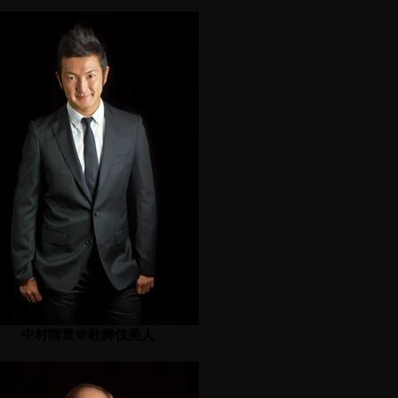
中村獅童＠歌舞伎美人