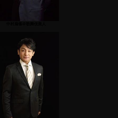
中村扇雀＠歌舞伎美人