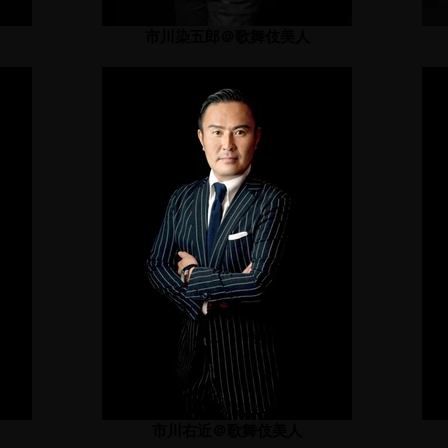
市川染五郎＠歌舞伎美人
市川右近＠歌舞伎美人