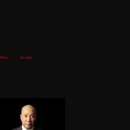
News
Art store