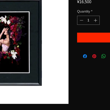
Price
¥16,500
Quantity
*