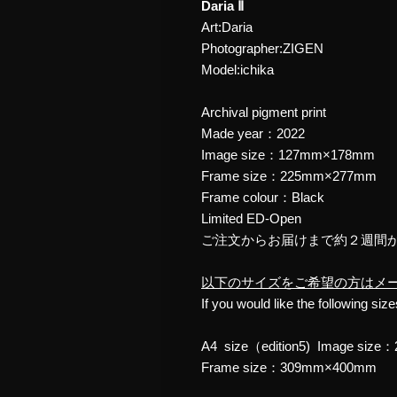
Daria Ⅱ
Art:Daria
Photographer:ZIGEN
Model:ichika
Archival pigment print
Made year：2022
Image size：127mm×178mm
Frame size：225mm×277mm
Frame colour：Black
Limited ED-Open
ご注文からお届けまで約２週間
以下のサイズをご希望の方はメ
If you would like the following siz
A4 size（edition5) Image si
Frame size：309mm×400