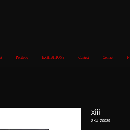
ut
Portfolio
EXHIBITIONS
Contact
Contact
N
xiii
SKU: Z0039