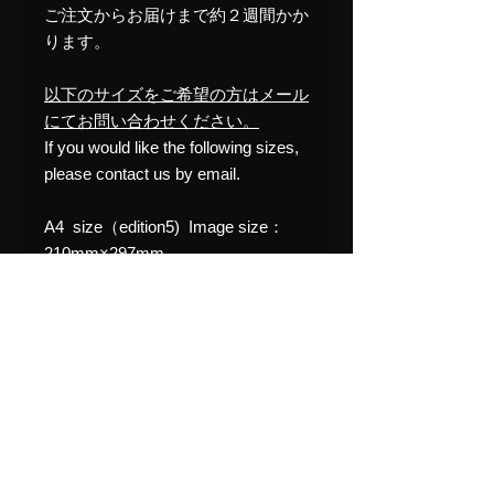
ご注文からお届けまで約２週間かか
ります。
以下のサイズをご希望の方はメール
にてお問い合わせください。
If you would like the following sizes,
please contact us by email.
A4 size（edition5) Image size：
210mm×297mm
Frame size：309mm×400mm
¥44000(税込）
A3 size（edition5) Image size：
329mm×483mm
Frame size：455mm×606mm
¥110000(税込）