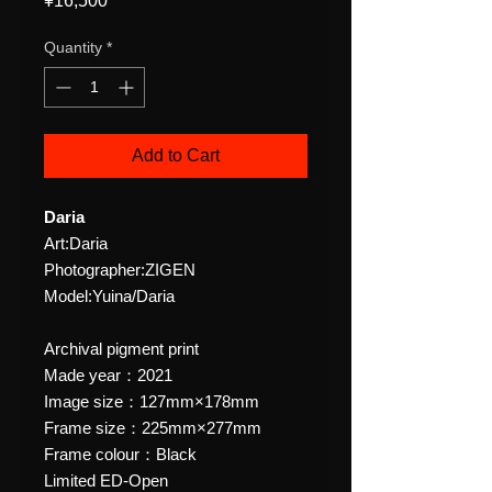
¥16,500
Quantity
*
Add to Cart
Daria
Art:Daria
Photographer:ZIGEN
Model:Yuina/Daria
Archival pigment print
Made year：2021
Image size：127mm×178mm
Frame size：225mm×277mm
Frame colour：Black
Limited ED-Open