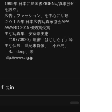
1995年 日本に帰国後ZIGEN写真事務所
を設立。
広告，ファッション、を中心に活動　
２０１５年 日本広告写真家協会APA 
AWARD 2015 優秀賞受賞
主な写真集　安室奈美恵
「#19770920」壇蜜「はじしらず」等
主な個展「世紀末肖像」「小豆島」
「Bali deep」等
http://www.zig.jp　　