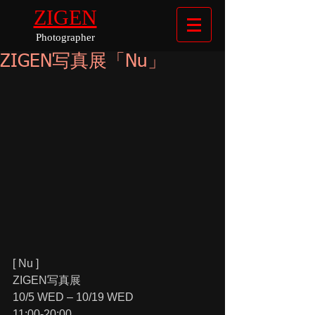
ZIGEN
Photographer
ZIGEN写真展「Nu」
[ Nu ]
ZIGEN写真展
10/5 WED – 10/19 WED
11:00-20:00