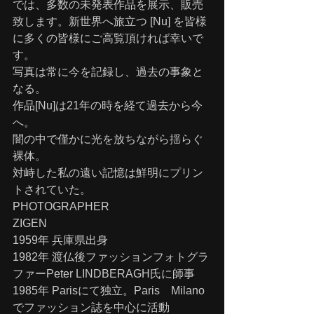
では、多数の未発表作品を展示、販売
致します。新世界へ旅立つ [Nu] を皆様
に多くの皆様にご高覧頂ければ幸いで
す。
写真は常に今を記録し、過去の事象と
なる。
作品[Nu]は21年の時を経て過去から今
へ。
闇の中で僅かに光を放ちながら揺らぐ
裸体。
対峙した私の遠い記憶は鮮明にプリン
トされていた。
PHOTOGRAPHER
ZIGEN
1959年 兵庫県出身
1982年 渡仏後ファッションフォトグラ
ファーPeter LINDBERAGH氏に師事
1985年 Parisにて独立。Paris　Milano
でファッション誌を中心に活動