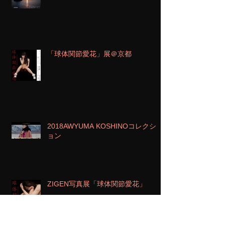
「球体関節愛花」展＠京都
2018AWYUMA KOSHINOコレクシ
ョン
ZIGEN写真展「球体関節愛花」